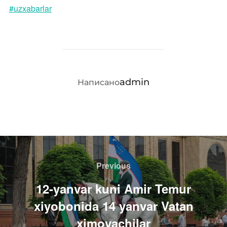
#uzxabarlar
АВТОР ЗАПИСИ
admin
Написано
Навигация
по
Previous
Previous
записям
12-yanvar kuni Amir Temur
xiyobonida 14 yanvar Vatan
ximoyachilar