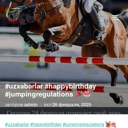
Перейти
к
ПЕРЕ
содержимому
#uzxabarlar #happybirthday
#jumpingregulations
Опубликовано
автором
admin
вкл
26 февраля, 2025
#uzxabarlar
#happybirthday
#jumpingregulations