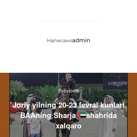
АВТОР ЗАПИСИ
admin
Написано
Навигация
по
Previous
Previous
записям
Joriy yilning 20-23 fevral kunlari
BAAning Sharja
shahrida
xalqaro