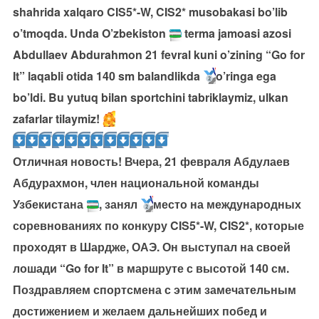
shahrida xalqaro CIS5*-W, CIS2* musobakasi bo’lib
o’tmoqda. Unda O’zbekiston
terma jamoasi azosi
Abdullaev Abdurahmon 21 fevral kuni o’zining “Go for
It” laqabli otida 140 sm balandlikda
o’ringa ega
bo’ldi. Bu yutuq bilan sportchini tabriklaymiz, ulkan
zafarlar tilaymiz!
Отличная новость! Вчера, 21 февраля Абдулаев
Абдурахмон, член национальной команды
Узбекистана
, занял
место на международных
соревнованиях по конкуру CIS5*-W, CIS2*, которые
проходят в Шардже, ОАЭ. Он выступал на своей
лошади “Go for It” в маршруте с высотой 140 см.
Поздравляем спортсмена с этим замечательным
достижением и желаем дальнейших побед и