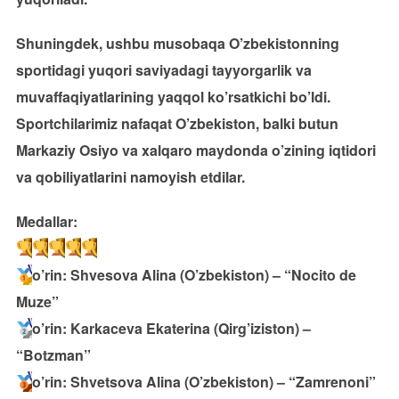
Shuningdek, ushbu musobaqa O’zbekistonning
sportidagi yuqori saviyadagi tayyorgarlik va
muvaffaqiyatlarining yaqqol ko’rsatkichi bo’ldi.
Sportchilarimiz nafaqat O’zbekiston, balki butun
Markaziy Osiyo va xalqaro maydonda o’zining iqtidori
va qobiliyatlarini namoyish etdilar.
Medallar:
o’rin: Shvesova Alina (O’zbekiston) – “Nocito de
Muze”
o’rin: Karkaceva Ekaterina (Qirg’iziston) –
“Botzman”
o’rin: Shvetsova Alina (O’zbekiston) – “Zamrenoni”