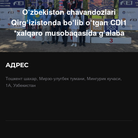
записям
O‘zbekiston chavandozlari
Qirg‘izistonda bo‘lib o‘tgan CDI1
*xalqaro musobaqasida g‘alaba
АДРЕС
Тошкент шахар, Мирзо-улугбек тумани, Мингурик кучаси,
1А, Узбекистан