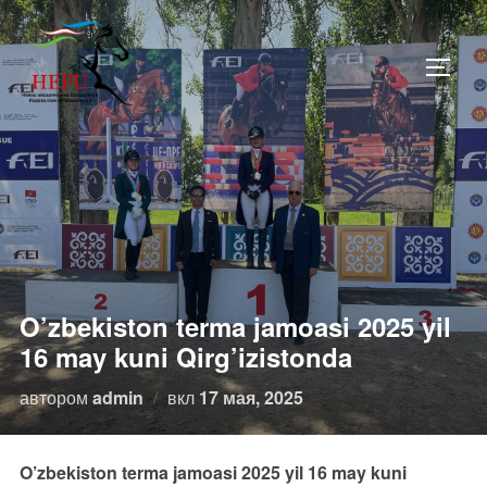
Перейти
к
ПЕРЕ
содержимому
O’zbekiston terma jamoasi 2025 yil
16 may kuni Qirg’izistonda
Опубликовано
автором
admin
вкл
17 мая, 2025
O’zbekiston terma jamoasi 2025 yil 16 may kuni