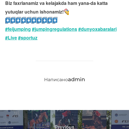
Biz faxrlanamiz va kelajakda ham yana-da katta
yutuqlar uchun ishonamiz!
#feijumping
#jumpingregulations
#dunyoxabaralari
#Live
#sportuz
АВТОР ЗАПИСИ
admin
Написано
Навигация
по
Previous
Previous