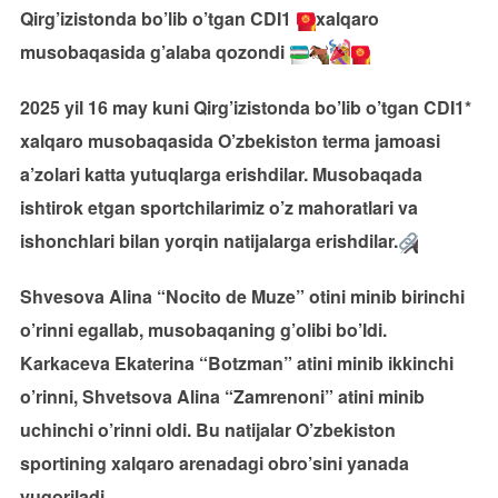
Qirg’izistonda bo’lib o’tgan CDI1
xalqaro
musobaqasida g’alaba qozondi
2025 yil 16 may kuni Qirg’izistonda bo’lib o’tgan CDI1*
xalqaro musobaqasida O’zbekiston terma jamoasi
a’zolari katta yutuqlarga erishdilar. Musobaqada
ishtirok etgan sportchilarimiz o’z mahoratlari va
ishonchlari bilan yorqin natijalarga erishdilar.
Shvesova Alina “Nocito de Muze” otini minib birinchi
o’rinni egallab, musobaqaning g’olibi bo’ldi.
Karkaceva Ekaterina “Botzman” atini minib ikkinchi
o’rinni, Shvetsova Alina “Zamrenoni” atini minib
uchinchi o’rinni oldi. Bu natijalar O’zbekiston
sportining xalqaro arenadagi obro’sini yanada
yuqoriladi.