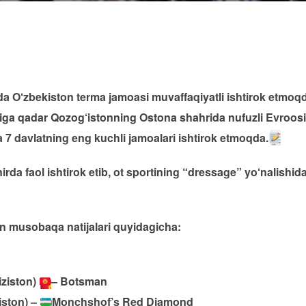
 O‘zbekiston terma jamoasi muvaffaqiyatli ishtirok etmoq
iga qadar Qozog‘istonning Ostona shahrida nufuzli Evroosi
 davlatning eng kuchli jamoalari ishtirok etmoqda.
rda faol ishtirok etib, ot sportining “dressage” yo‘nalishid
an musobaqa natijalari quyidagicha:
iziston)
– Botsman
iston) –
Monchshof’s Red Diamond