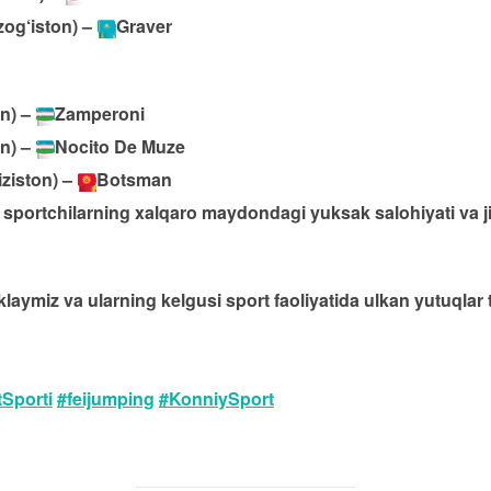
og‘iston) –
Graver
on) –
Zamperoni
on) –
Nocito De Muze
iziston) –
Botsman
k sportchilarning xalqaro maydondagi yuksak salohiyati va ji
klaymiz va ularning kelgusi sport faoliyatida ulkan yutuqlar 
Sporti
#feijumping
#KonniySport