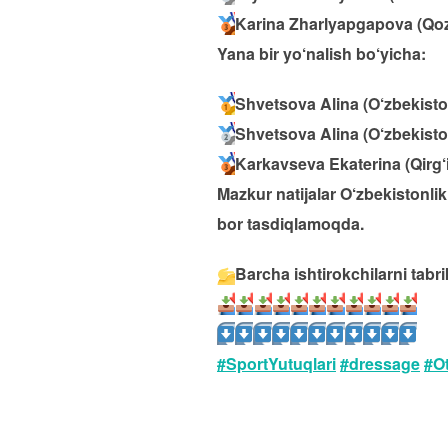
Karina Zharlyapgapova (Qoz
Yana bir yo‘nalish bo‘yicha:
Shvetsova Alina (O‘zbekist
Shvetsova Alina (O‘zbekist
Karkavseva Ekaterina (Qirg‘
Mazkur natijalar O‘zbekistonli
bor tasdiqlamoqda.
Barcha ishtirokchilarni tabri
#SportYutuqlari
#dressage
#Ot