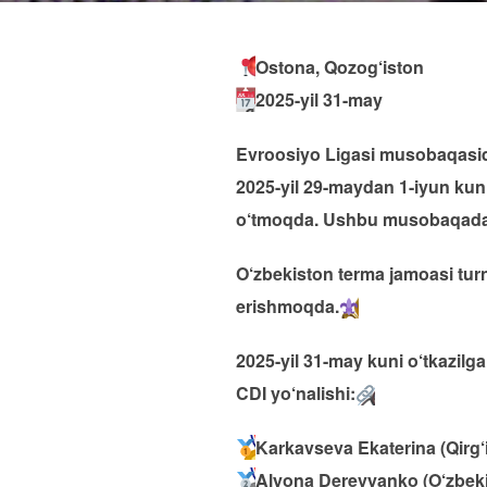
Ostona, Qozog‘iston
2025-yil 31-may
Evroosiyo Ligasi musobaqasida
2025-yil 29-maydan 1-iyun kun
o‘tmoqda. Ushbu musobaqada 7
O‘zbekiston terma jamoasi turni
erishmoqda.
2025-yil 31-may kuni o‘tkazilg
CDI yo‘nalishi:
Karkavseva Ekaterina (Qirg‘
Alyona Derevyanko (O‘zbek