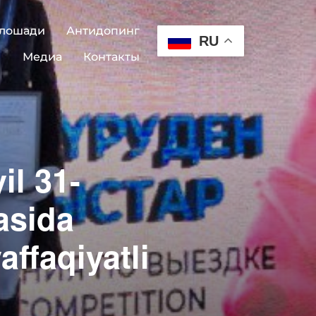
 лошади
Антидопинг
RU
Медиа
Контакты
il 31-
asida
ffaqiyatli