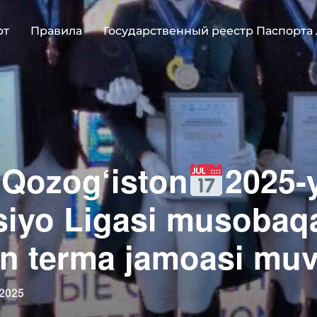
рт
Правила
Государственный реестр Паспорта
 Qozog‘iston
2025-y
iyo Ligasi musobaq
n terma jamoasi muva
овано
 2025