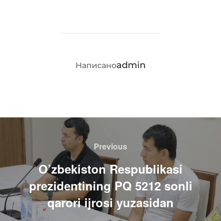
АВТОР ЗАПИСИ
admin
Написано
Навигация
по
Previous
Previous
записям
O’zbekiston Respublikasi
prezidentining PQ 5212 sonli
qarori ijrosi yuzasidan