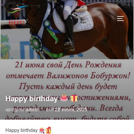
Перейти
к
ПЕРЕ
содержимому
Happy birthday
Опубликовано
автором
admin
вкл
22 июня, 2025
Happy birthday