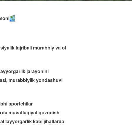
hmoni
iyalik tajribali murabbiy va ot
tayyorgarlik jarayonini
ribasi, murabbiylik yondashuvi
shi sportchilar
larda muvaffaqiyat qozonish
l tayyorgarlik kabi jihatlarda