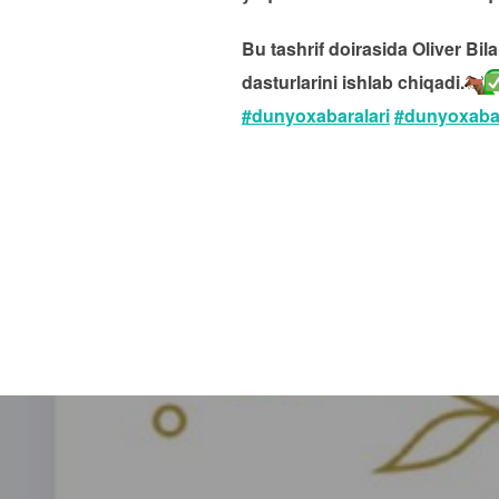
Bu tashrif doirasida Oliver Bi
dasturlarini ishlab chiqadi.
#dunyoxabaralari
#dunyoxabar
Навигация
по
записям