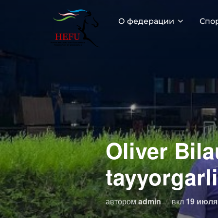
Перейти
к
О федерации
Спо
содержимому
Oliver Bil
tayyorgarl
Опублик
автором
admin
вкл
19 июля