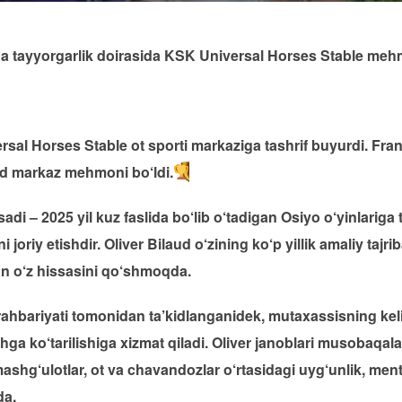
riga tayyorgarlik doirasida KSK Universal Horses Stable me
rsal Horses Stable ot sporti markaziga tashrif buyurdi. Frans
aud markaz mehmoni bo‘ldi.
i – 2025 yil kuz faslida bo‘lib o‘tadigan Osiyo o‘yinlariga 
i joriy etishdir. Oliver Bilaud o‘zining ko‘p yillik amaliy taj
an o‘z hissasini qo‘shmoqda.
ahbariyati tomonidan ta’kidlanganidek, mutaxassisning keli
hga ko‘tarilishiga xizmat qiladi. Oliver janoblari musobaqa
shg‘ulotlar, ot va chavandozlar o‘rtasidagi uyg‘unlik, menta
da.