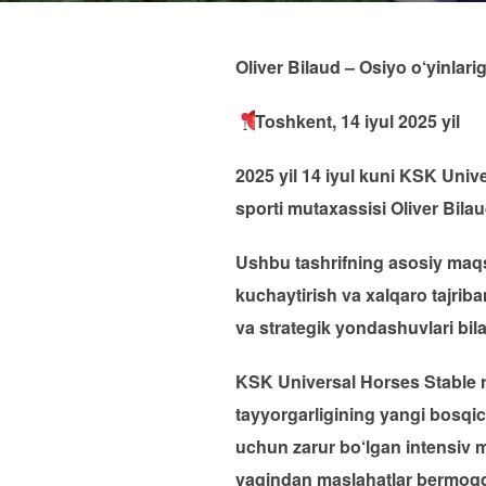
Oliver Bilaud – Osiyo o‘yinla
Toshkent, 14 iyul 2025 yil
2025 yil 14 iyul kuni KSK Unive
sporti mutaxassisi Oliver Bil
Ushbu tashrifning asosiy maqsad
kuchaytirish va xalqaro tajriban
va strategik yondashuvlari bil
KSK Universal Horses Stable r
tayyorgarligining yangi bosqic
uchun zarur bo‘lgan intensiv ma
yaqindan maslahatlar bermoq