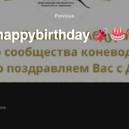
Previous
Previous
happybirthday
рик