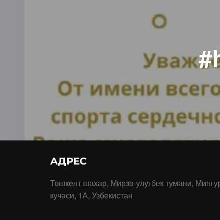
#
АДРЕС
Тошкент шахар, Мирзо-улугбек тумани, Мингу
кучаси, 1А, Узбекистан