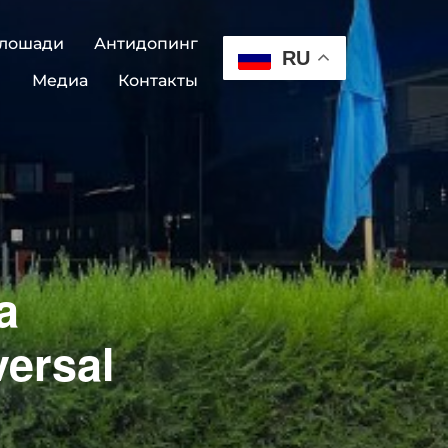
 лошади
Антидопинг
RU
Медиа
Контакты
a
versal