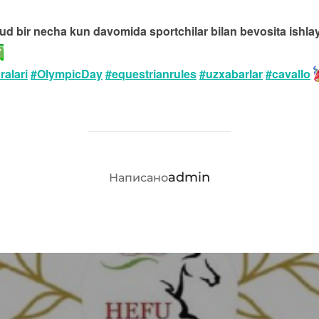
laud bir necha kun davomida sportchilar bilan bevosita ish
alari
#OlympicDay
#equestrianrules
#uzxabarlar
#cavallo
АВТОР ЗАПИСИ
admin
Написано