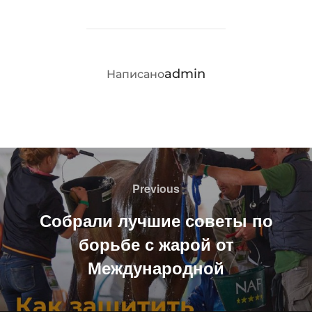
АВТОР ЗАПИСИ
admin
Написано
Навигация
по
Previous
Previous
записям
Собрали лучшие советы по
борьбе с жарой от
Международной