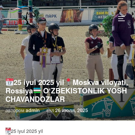
Перейти
к
ПЕРЕ
содержимому
25 iyul 2025 yil
Moskva viloyati,
Rossiya
OʻZBEKISTONLIK YOSH
CHAVANDOZLAR
Опубликовано
автором
admin
вкл
26 июля, 2025
25 iyul 2025 yil