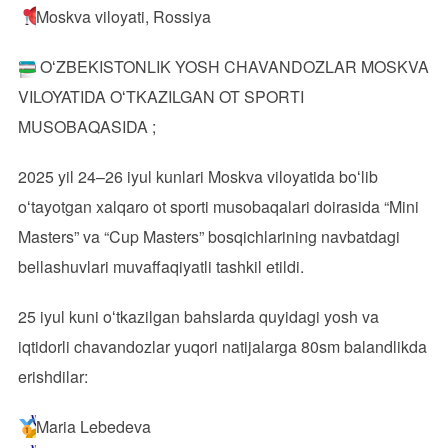
Moskva viloyati, Rossiya
OʻZBEKISTONLIK YOSH CHAVANDOZLAR MOSKVA
VILOYATIDA OʻTKAZILGAN OT SPORTI
MUSOBAQASIDA ;
2025 yil 24–26 iyul kunlari Moskva viloyatida boʻlib
oʻtayotgan xalqaro ot sporti musobaqalari doirasida “Mini
Masters” va “Cup Masters” bosqichlarining navbatdagi
bellashuvlari muvaffaqiyatli tashkil etildi.
25 iyul kuni oʻtkazilgan bahslarda quyidagi yosh va
iqtidorli chavandozlar yuqori natijalarga 80sm balandlikda
erishdilar:
Maria Lebedeva