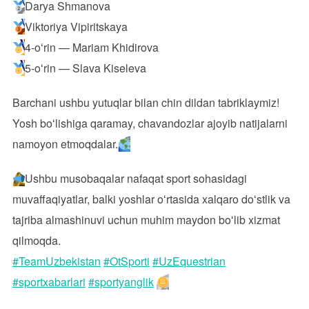
Darya Shmanova
Viktoriya Vipiritskaya
4-oʻrin — Mariam Khidirova
5-oʻrin — Slava Kiseleva
Barchani ushbu yutuqlar bilan chin dildan tabriklaymiz!
Yosh boʻlishiga qaramay, chavandozlar ajoyib natijalarni
namoyon etmoqdalar.
Ushbu musobaqalar nafaqat sport sohasidagi
muvaffaqiyatlar, balki yoshlar oʻrtasida xalqaro doʻstlik va
tajriba almashinuvi uchun muhim maydon boʻlib xizmat
qilmoqda.
#TeamUzbekistan
#OtSporti
#UzEquestrian
#sportxabarlari
#sportyanglik