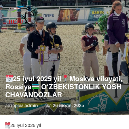
Перейти
к
ПЕРЕ
содержимому
25 iyul 2025 yil
Moskva viloyati,
Rossiya
OʻZBEKISTONLIK YOSH
CHAVANDOZLAR
Опубликовано
автором
admin
вкл
26 июля, 2025
25 iyul 2025 yil