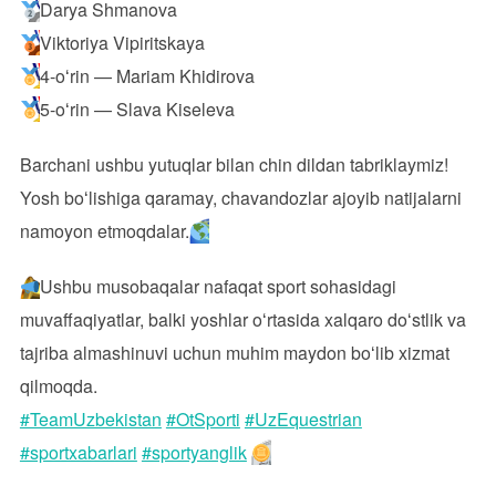
Darya Shmanova
Viktoriya Vipiritskaya
4-oʻrin — Mariam Khidirova
5-oʻrin — Slava Kiseleva
Barchani ushbu yutuqlar bilan chin dildan tabriklaymiz!
Yosh boʻlishiga qaramay, chavandozlar ajoyib natijalarni
namoyon etmoqdalar.
Ushbu musobaqalar nafaqat sport sohasidagi
muvaffaqiyatlar, balki yoshlar oʻrtasida xalqaro doʻstlik va
tajriba almashinuvi uchun muhim maydon boʻlib xizmat
qilmoqda.
#TeamUzbekistan
#OtSporti
#UzEquestrian
#sportxabarlari
#sportyanglik