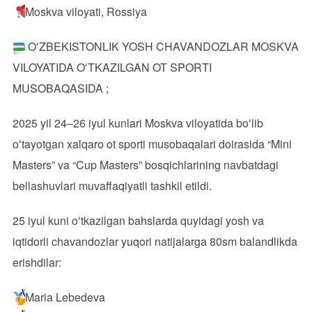
Moskva viloyati, Rossiya
OʻZBEKISTONLIK YOSH CHAVANDOZLAR MOSKVA
VILOYATIDA OʻTKAZILGAN OT SPORTI
MUSOBAQASIDA ;
2025 yil 24–26 iyul kunlari Moskva viloyatida boʻlib
oʻtayotgan xalqaro ot sporti musobaqalari doirasida “Mini
Masters” va “Cup Masters” bosqichlarining navbatdagi
bellashuvlari muvaffaqiyatli tashkil etildi.
25 iyul kuni oʻtkazilgan bahslarda quyidagi yosh va
iqtidorli chavandozlar yuqori natijalarga 80sm balandlikda
erishdilar:
Maria Lebedeva