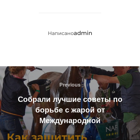
АВТОР ЗАПИСИ
admin
Написано
Навигация
по
Previous
Previous
записям
Собрали лучшие советы по
борьбе с жарой от
Международной