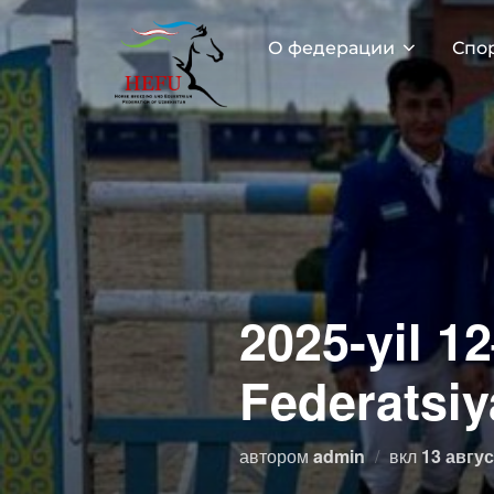
Перейти
к
О федерации
Спо
содержимому
2025-yil 1
Federatsiy
Опублик
автором
admin
вкл
13 авгус