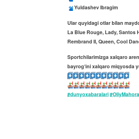
Yuldashev Ibragim
Ular quyidagi otlar bilan mayd
La Blue Rouge, Lady, Santos 
Rembrand II, Queen, Cool Dance
Sportchilarimizga xalqaro aren
bayrog‘ini xalqaro miqyosda yu
#dunyoxabaralari
#OliyMahora