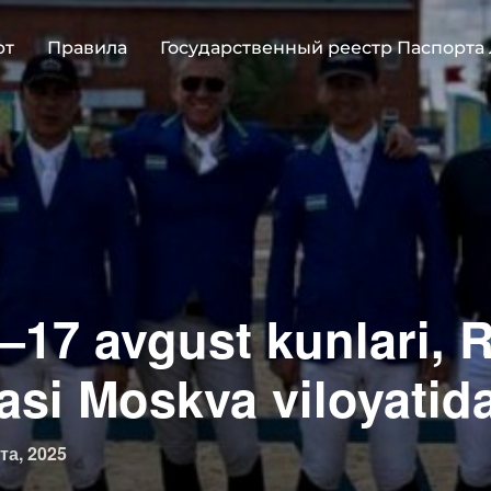
рт
Правила
Государственный реестр Паспорта
2–17 avgust kunlari, 
asi Moskva viloyatida
овано
та, 2025