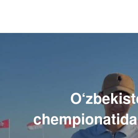
Навигация
по
записям
O‘zbekist
chempionatida 