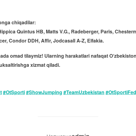
onga chiqadilar:
Hippica Quintus HB, Matts V.G., Radeberger, Paris, Chest
r, Condor DDH, Affir, Jodcasall A-Z, Elfakia.
ada omad tilaymiz! Ularning harakatlari nafaqat O‘zbekiston 
ksaltirishga xizmat qiladi.
t
#OtSporti
#ShowJumping
#TeamUzbekistan
#OtSportiFed
АВТОР ЗАПИСИ