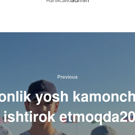
admin
Написано
Previous
Previous
onlik yosh kamonch
ishtirok etmoqda20