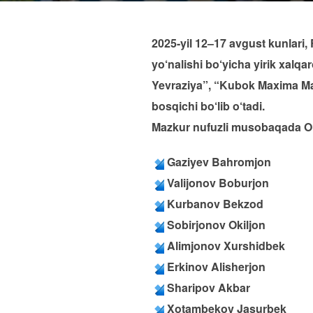
2025-yil 12–17 avgust kunlari,
yo‘nalishi bo‘yicha yirik xal
Yevraziya”, “Kubok Maxima Ma
bosqichi bo‘lib o‘tadi.
Mazkur nufuzli musobaqada O‘z
Gaziyev Bahromjon
Valijonov Boburjon
Kurbanov Bekzod
Sobirjonov Okiljon
Alimjonov Xurshidbek
Erkinov Alisherjon
Sharipov Akbar
Xotambekov Jasurbek