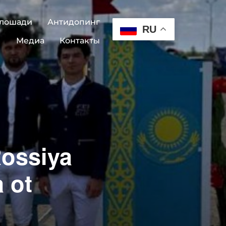
 лошади
Антидопинг
RU
Медиа
Контакты
Rossiya
 ot