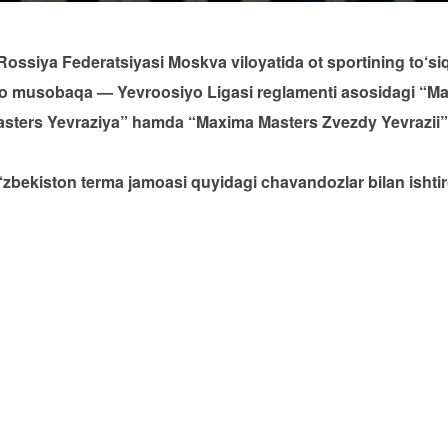
 Rossiya Federatsiyasi Moskva viloyatida ot sportining to‘s
qaro musobaqa — Yevroosiyo Ligasi reglamenti asosidagi “
sters Yevraziya” hamda “Maxima Masters Zvezdy Yevrazii”
bekiston terma jamoasi quyidagi chavandozlar bilan ishtir