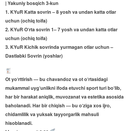
| Yakuniy bosqich 3-kun
1. KYuR Katta sovrin – 8 yosh va undan katta otlar
uchun (ochiq toifa)
2. KYuR O‘rta sovrin 1– 7 yosh va undan katta otlar
uchun (ochiq toifa)
3. KYuR Kichik sovrinda yurmagan otlar uchun –
Dastlabki Sovrin (yoshlar)
Ot yo‘rttirish — bu chavandoz va ot o‘rtasidagi
mukammal uyg‘unlikni ifoda etuvchi sport turi bo‘lib,
har bir harakat aniqlik, muvozanat va estetika asosida
baholanadi. Har bir chiqish — bu o‘ziga xos ijro,
chidamlilik va yuksak tayyorgarlik mahsuli
hisoblanadi.