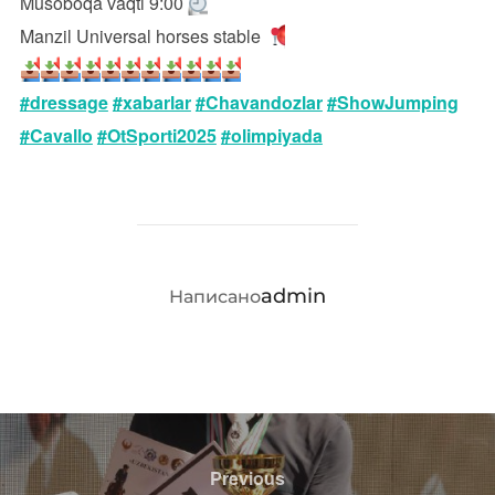
Musoboqa vaqti 9:00
Manzil Universal horses stable
#dressage
#xabarlar
#Chavandozlar
#ShowJumping
#Cavallo
#OtSporti2025
#olimpiyada
АВТОР ЗАПИСИ
admin
Написано
Навигация
по
Previous
Previous