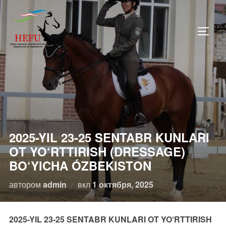
Перейти
к
ПЕРЕ
содержимому
2025-YIL 23-25 SENTABR KUNLARI
OT YO‘RTTIRISH (DRESSAGE)
BO‘YICHA ÓZBEKISTON
Опубликовано
автором
admin
вкл
1 октября, 2025
2025-YIL 23-25 SENTABR KUNLARI OT YO‘RTTIRISH