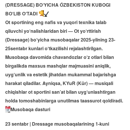
(DRESSAGE) BO‘YICHA ÓZBEKISTON KUBOGI
BO‘LIB O‘TADI
Ot sportining eng nafis va yuqori texnika talab
qiluvchi yo‘nalishlaridan biri — Ot yo‘rttirish
(Dressage) bo‘yicha musobaqalar 2025-yilning 23-
25sentabr kunlari o‘tkazilishi rejalashtirilgan.
Musobaqa davomida chavandozlar o‘z otlari bilan
birgalikda maxsus mashqlar majmuasini aniqlik,
uyg‘unlik va estetik jihatdan mukammal bajarishga
harakat qiladilar. Ayniqsa, KYuR (Kür) — musiqali
chiqishlar ot sportini san’at bilan uyg‘unlashtirgan
holda tomoshabinlarga unutilmas taassurot qoldiradi.
Musobaqa dasturi
23 sentabr | Dressage musobaqalarining 1-kuni