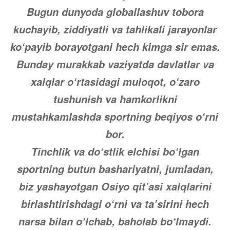
Bugun dunyoda globallashuv tobora
kuchayib, ziddiyatli va tahlikali jarayonlar
ko‘payib borayotgani hech kimga sir emas.
Bunday murakkab vaziyatda davlatlar va
xalqlar o‘rtasidagi muloqot, o‘zaro
tushunish va hamkorlikni
mustahkamlashda sportning beqiyos o‘rni
bor.
Tinchlik va do‘stlik elchisi bo‘lgan
sportning butun bashariyatni, jumladan,
biz yashayotgan Osiyo qit’asi xalqlarini
birlashtirishdagi o‘rni va ta’sirini hech
narsa bilan o‘lchab, baholab bo‘lmaydi.