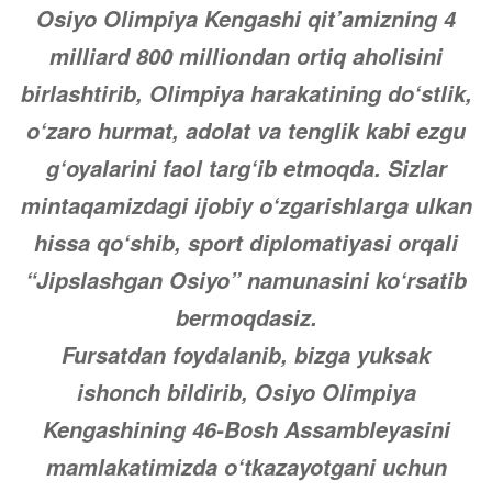
Osiyo Olimpiya Kengashi qit’amizning 4
milliard 800 milliondan ortiq aholisini
birlashtirib, Olimpiya harakatining do‘stlik,
o‘zaro hurmat, adolat va tenglik kabi ezgu
g‘oyalarini faol targ‘ib etmoqda. Sizlar
mintaqamizdagi ijobiy o‘zgarishlarga ulkan
hissa qo‘shib, sport diplomatiyasi orqali
“Jipslashgan Osiyo” namunasini ko‘rsatib
bermoqdasiz.
Fursatdan foydalanib, bizga yuksak
ishonch bildirib, Osiyo Olimpiya
Kengashining 46-Bosh Assambleyasini
mamlakatimizda o‘tkazayotgani uchun