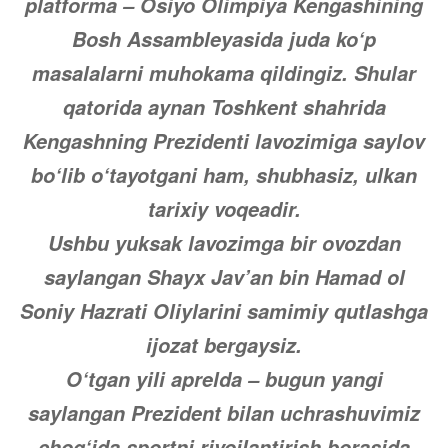
platforma – Osiyo Olimpiya Kengashining
Bosh Assambleyasida juda ko‘p
masalalarni muhokama qildingiz. Shular
qatorida aynan Toshkent shahrida
Kengashning Prezidenti lavozimiga saylov
bo‘lib o‘tayotgani ham, shubhasiz, ulkan
tarixiy voqeadir.
Ushbu yuksak lavozimga bir ovozdan
saylangan Shayx Jav’an bin Hamad ol
Soniy Hazrati Oliylarini samimiy qutlashga
ijozat bergaysiz.
O‘tgan yili aprelda – bugun yangi
saylangan Prezident bilan uchrashuvimiz
chog‘ida sportni rivojlantirish borasida