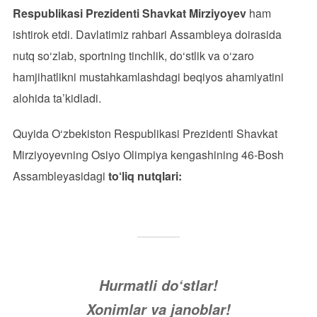
Respublikasi Prezidenti Shavkat Mirziyoyev
ham
ishtirok etdi. Davlatimiz rahbari Assambleya doirasida
nutq so‘zlab, sportning tinchlik, do‘stlik va o‘zaro
hamjihatlikni mustahkamlashdagi beqiyos ahamiyatini
alohida ta’kidladi.
Quyida O‘zbekiston Respublikasi Prezidenti Shavkat
Mirziyoyevning Osiyo Olimpiya kengashining 46-Bosh
Assambleyasidagi
to‘liq nutqlari:
Hurmatli do‘stlar!
Xonimlar va janoblar!