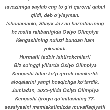
lavozimiga saylab eng to‘g‘ri qarorni qabul
qildi, deb o‘ylayman.
Ishonamanki, Shayx Jav’an hazratlarining
bevosita rahbarligida Osiyo Olimpiya
Kengashining nufuzi bundan ham
yuksaladi.
Hurmatli tadbir ishtirokchilari!
Biz so‘nggi yillarda Osiyo Olimpiya
Kengashi bilan ko‘p qirrali hamkorlik
aloqalarini yangi bosqichga ko‘tardik.
Jumladan, 2022-yilda Osiyo Olimpiya
Kengashi Ijroiya qo‘mitasining 77-
sessiyasini mamlakatimizda muvaffaqiyatli