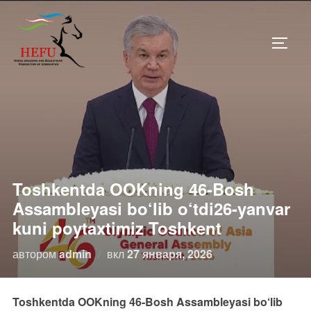
Перейти
к
ПЕРЕ
содержимому
Toshkentda OOKning 46-Bosh
Assambleyasi bo‘lib o‘tdi26-yanvar
kuni poytaxtimiz Toshkent
Опубликовано
автором
admin
вкл
27 января, 2026
Toshkentda OOKning 46-Bosh Assambleyasi bo‘lib