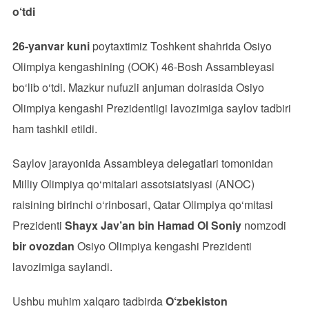
o‘tdi
26-yanvar kuni
poytaxtimiz Toshkent shahrida Osiyo
Olimpiya kengashining (OOK) 46-Bosh Assambleyasi
bo‘lib o‘tdi. Mazkur nufuzli anjuman doirasida Osiyo
Olimpiya kengashi Prezidentligi lavozimiga saylov tadbiri
ham tashkil etildi.
Saylov jarayonida Assambleya delegatlari tomonidan
Milliy Olimpiya qo‘mitalari assotsiatsiyasi (ANOC)
raisining birinchi o‘rinbosari, Qatar Olimpiya qo‘mitasi
Prezidenti
Shayx Jav’an bin Hamad Ol Soniy
nomzodi
bir ovozdan
Osiyo Olimpiya kengashi Prezidenti
lavozimiga saylandi.
Ushbu muhim xalqaro tadbirda
O‘zbekiston