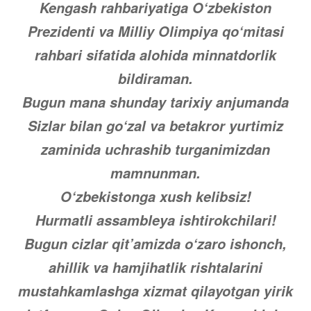
Kengash rahbariyatiga O‘zbekiston
Prezidenti va Milliy Olimpiya qo‘mitasi
rahbari sifatida alohida minnatdorlik
bildiraman.
Bugun mana shunday tarixiy anjumanda
Sizlar bilan go‘zal va betakror yurtimiz
zaminida uchrashib turganimizdan
mamnunman.
O‘zbekistonga xush kelibsiz!
Hurmatli assambleya ishtirokchilari!
Bugun cizlar qit’amizda o‘zaro ishonch,
ahillik va hamjihatlik rishtalarini
mustahkamlashga xizmat qilayotgan yirik