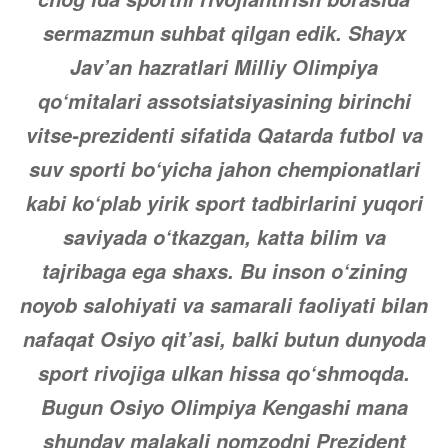
sermazmun suhbat qilgan edik. Shayx
Jav’an hazratlari Milliy Olimpiya
qo‘mitalari assotsiatsiyasining birinchi
vitse-prezidenti sifatida Qatarda futbol va
suv sporti bo‘yicha jahon chempionatlari
kabi ko‘plab yirik sport tadbirlarini yuqori
saviyada o‘tkazgan, katta bilim va
tajribaga ega shaxs. Bu inson o‘zining
noyob salohiyati va samarali faoliyati bilan
nafaqat Osiyo qit’asi, balki butun dunyoda
sport rivojiga ulkan hissa qo‘shmoqda.
Bugun Osiyo Olimpiya Kengashi mana
shunday malakali nomzodni Prezident