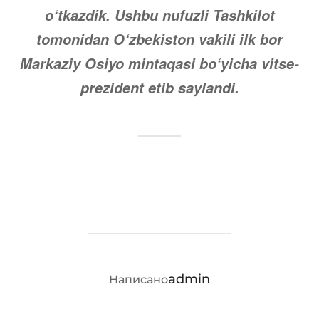
o‘tkazdik. Ushbu nufuzli Tashkilot
tomonidan O‘zbekiston vakili ilk bor
Markaziy Osiyo mintaqasi bo‘yicha vitse-
prezident etib saylandi.
АВТОР ЗАПИСИ
admin
Написано