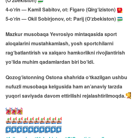
(O‘zbekiston)
4-o‘rin — Kamil Sabitov, ot: Figaro (Qirg‘iziston)
5-o‘rin — Okil Sobirjonov, ot: Parij (O‘zbekiston)
Mazkur musobaqa Yevrosiyo mintaqasida sport
aloqalarini mustahkamlash, yosh sportchilarni
rag‘batlantirish va xalqaro hamkorlikni rivojlantirish
yo‘lida muhim qadamlardan biri bo‘ldi.
Qozog‘istonning Ostona shahrida o‘tkazilgan ushbu
nufuzli musobaqa kelgusida ham an’anaviy tarzda
yuqori saviyada davom ettirilishi rejalashtirilmoqda.