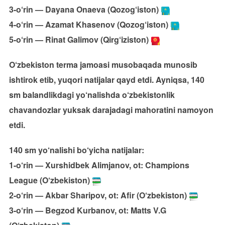
3-o‘rin — Dayana Onaeva (Qozog‘iston)
4-o‘rin — Azamat Khasenov (Qozog‘iston)
5-o‘rin — Rinat Galimov (Qirg‘iziston)
O‘zbekiston terma jamoasi musobaqada munosib
ishtirok etib, yuqori natijalar qayd etdi. Ayniqsa, 140
sm balandlikdagi yo‘nalishda o‘zbekistonlik
chavandozlar yuksak darajadagi mahoratini namoyon
etdi.
140 sm yo‘nalishi bo‘yicha natijalar:
1-o‘rin — Xurshidbek Alimjanov, ot: Champions
League (O‘zbekiston)
2-o‘rin — Akbar Sharipov, ot: Afir (O‘zbekiston)
3-o‘rin — Begzod Kurbanov, ot: Matts V.G