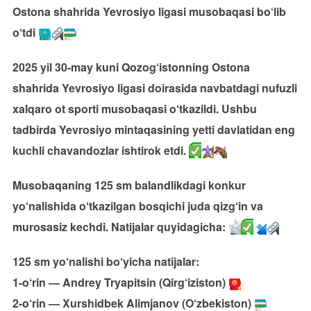
Ostona shahrida Yevrosiyo ligasi musobaqasi bo‘lib
o‘tdi
2025 yil 30-may kuni Qozog‘istonning Ostona
shahrida Yevrosiyo ligasi doirasida navbatdagi nufuzli
xalqaro ot sporti musobaqasi o‘tkazildi. Ushbu
tadbirda Yevrosiyo mintaqasining yetti davlatidan eng
kuchli chavandozlar ishtirok etdi.
Musobaqaning 125 sm balandlikdagi konkur
yo‘nalishida o‘tkazilgan bosqichi juda qizg‘in va
murosasiz kechdi. Natijalar quyidagicha:
125 sm yo‘nalishi bo‘yicha natijalar:
1-o‘rin — Andrey Tryapitsin (Qirg‘iziston)
2-o‘rin — Xurshidbek Alimjanov (O‘zbekiston)