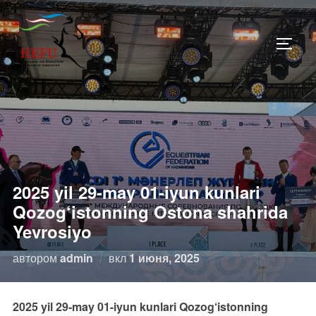
Перейти
к
ПЕРЕ
содержимому
2025 yil 29-may 01-iyun kunlari
Qozog‘istonning Ostona shahrida
Yevrosiyo
Опубликовано
автором
admin
вкл
1 июня, 2025
2025 yil 29-may 01-iyun kunlari Qozog‘istonning