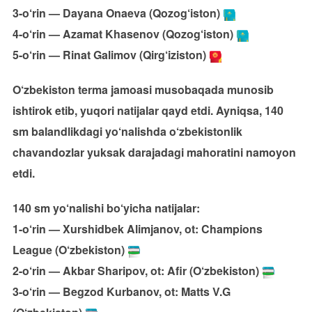
3-o‘rin — Dayana Onaeva (Qozog‘iston)
4-o‘rin — Azamat Khasenov (Qozog‘iston)
5-o‘rin — Rinat Galimov (Qirg‘iziston)
O‘zbekiston terma jamoasi musobaqada munosib
ishtirok etib, yuqori natijalar qayd etdi. Ayniqsa, 140
sm balandlikdagi yo‘nalishda o‘zbekistonlik
chavandozlar yuksak darajadagi mahoratini namoyon
etdi.
140 sm yo‘nalishi bo‘yicha natijalar:
1-o‘rin — Xurshidbek Alimjanov, ot: Champions
League (O‘zbekiston)
2-o‘rin — Akbar Sharipov, ot: Afir (O‘zbekiston)
3-o‘rin — Begzod Kurbanov, ot: Matts V.G