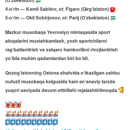
(O‘zbekiston)
4-o‘rin — Kamil Sabitov, ot: Figaro (Qirg‘iziston)
5-o‘rin — Okil Sobirjonov, ot: Parij (O‘zbekiston)
Mazkur musobaqa Yevrosiyo mintaqasida sport
aloqalarini mustahkamlash, yosh sportchilarni
rag‘batlantirish va xalqaro hamkorlikni rivojlantirish
yo‘lida muhim qadamlardan biri bo‘ldi.
Qozog‘istonning Ostona shahrida o‘tkazilgan ushbu
nufuzli musobaqa kelgusida ham an’anaviy tarzda
yuqori saviyada davom ettirilishi rejalashtirilmoqda.