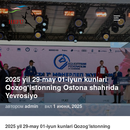
Перейти
к
ПЕРЕ
содержимому
2025 yil 29-may 01-iyun kunlari
Qozog‘istonning Ostona shahrida
Yevrosiyo
Опубликовано
автором
admin
вкл
1 июня, 2025
2025 yil 29-may 01-iyun kunlari Qozog‘istonning