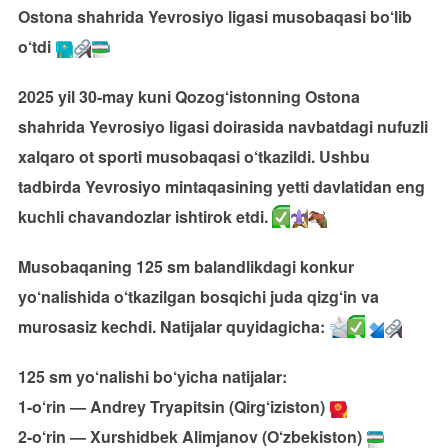
Ostona shahrida Yevrosiyo ligasi musobaqasi bo‘lib
o‘tdi
2025 yil 30-may kuni Qozog‘istonning Ostona
shahrida Yevrosiyo ligasi doirasida navbatdagi nufuzli
xalqaro ot sporti musobaqasi o‘tkazildi. Ushbu
tadbirda Yevrosiyo mintaqasining yetti davlatidan eng
kuchli chavandozlar ishtirok etdi.
Musobaqaning 125 sm balandlikdagi konkur
yo‘nalishida o‘tkazilgan bosqichi juda qizg‘in va
murosasiz kechdi. Natijalar quyidagicha:
125 sm yo‘nalishi bo‘yicha natijalar:
1-o‘rin — Andrey Tryapitsin (Qirg‘iziston)
2-o‘rin — Xurshidbek Alimjanov (O‘zbekiston)