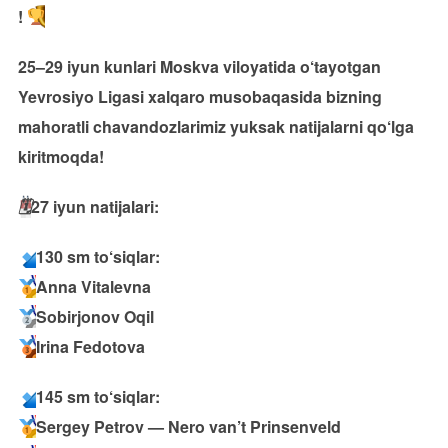
!
25–29 iyun kunlari Moskva viloyatida o‘tayotgan
Yevrosiyo Ligasi xalqaro musobaqasida bizning
mahoratli chavandozlarimiz yuksak natijalarni qo‘lga
kiritmoqda!
🗓
27 iyun natijalari:
130 sm to‘siqlar:
Anna Vitalevna
Sobirjonov Oqil
Irina Fedotova
145 sm to‘siqlar:
Sergey Petrov — Nero van’t Prinsenveld