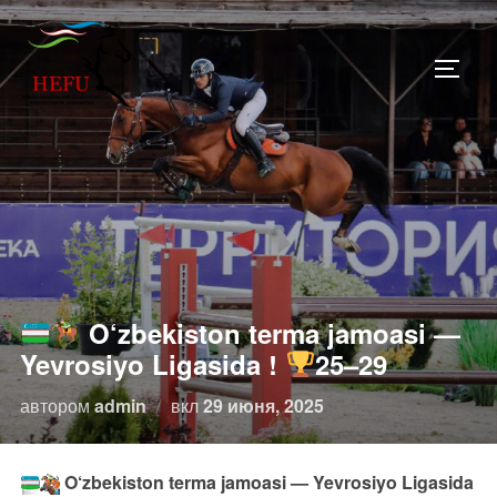
Перейти
к
ПЕРЕ
содержимому
O‘zbekiston terma jamoasi —
Yevrosiyo Ligasida !
25–29
Опубликовано
автором
admin
вкл
29 июня, 2025
O‘zbekiston terma jamoasi — Yevrosiyo Ligasida