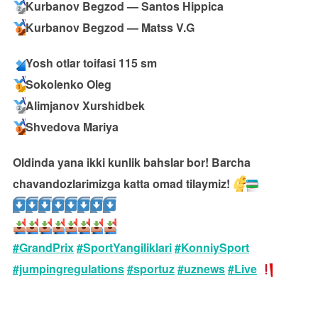
Kurbanov Begzod — Santos Hippica
Kurbanov Begzod — Matss V.G
Yosh otlar toifasi 115 sm
Sokolenko Oleg
Alimjanov Xurshidbek
Shvedova Mariya
Oldinda yana ikki kunlik bahslar bor! Barcha
chavandozlarimizga katta omad tilaymiz!
#GrandPrix
#SportYangiliklari
#KonniySport
#jumpingregulations
#sportuz
#uznews
#Live