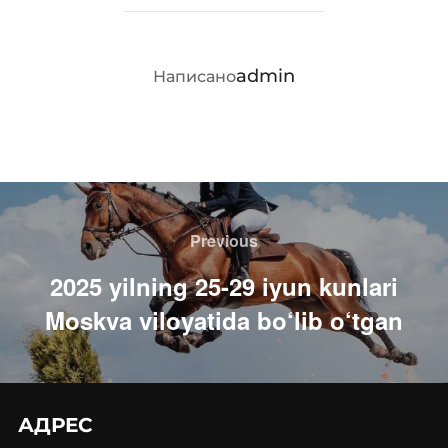
АВТОР ЗАПИСИ
admin
Написано
Навигация
по
Previous
Previous
записям
2025 yilning 25-29 iyun kunlari
Moskva viloyatida bo‘lib o‘tgan
АДРЕС