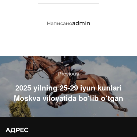
АВТОР ЗАПИСИ
admin
Написано
Навигация
по
Previous
Previous
записям
2025 yilning 25-29 iyun kunlari
Moskva viloyatida bo‘lib o‘tgan
АДРЕС