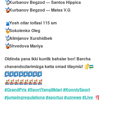
Kurbanov Begzod — Santos Hippica
Kurbanov Begzod — Matss V.G
Yosh otlar toifasi 115 sm
Sokolenko Oleg
Alimjanov Xurshidbek
Shvedova Mariya
Oldinda yana ikki kunlik bahslar bor! Barcha
chavandozlarimizga katta omad tilaymiz!
#GrandPrix
#SportYangiliklari
#KonniySport
#jumpingregulations
#sportuz
#uznews
#Live