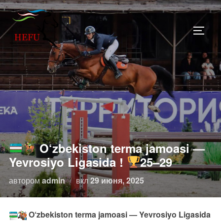
Перейти
к
ПЕРЕ
содержимому
O‘zbekiston terma jamoasi —
Yevrosiyo Ligasida !
25–29
Опубликовано
автором
admin
вкл
29 июня, 2025
O‘zbekiston terma jamoasi — Yevrosiyo Ligasida