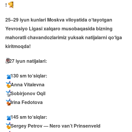
!
25–29 iyun kunlari Moskva viloyatida o‘tayotgan
Yevrosiyo Ligasi xalqaro musobaqasida bizning
mahoratli chavandozlarimiz yuksak natijalarni qo‘lga
kiritmoqda!
🗓
27 iyun natijalari:
130 sm to‘siqlar:
Anna Vitalevna
Sobirjonov Oqil
Irina Fedotova
145 sm to‘siqlar:
Sergey Petrov — Nero van’t Prinsenveld